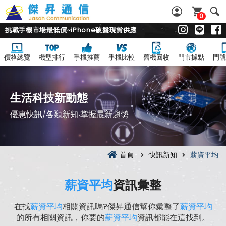
0
挑戰手機市場最低價~iPhone破盤現貨供應
價格總覽
機型排行
手機推薦
手機比較
舊機回收
門市據點
門號
生活科技新動態
優惠快訊/各類新知‧掌握最新趨勢
首頁
快訊新知
薪資平均
薪資平均
資訊彙整
在找
薪資平均
相關資訊嗎?傑昇通信幫你彙整了
薪資平均
的所有相關資訊，你要的
薪資平均
資訊都能在這找到。