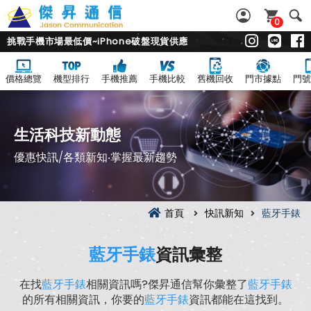
0
挑戰手機市場最低價~iPhone破盤現貨供應
價格總覽
機型排行
手機推薦
手機比較
舊機回收
門市據點
門號
生活科技新動態
優惠快訊/各類新知‧掌握最新趨勢
首頁
快訊新知
藍牙手錶
藍牙手錶
資訊彙整
在找
藍牙手錶
相關資訊嗎?傑昇通信幫你彙整了
藍牙手錶
的所有相關資訊，你要的
藍牙手錶
資訊都能在這找到。