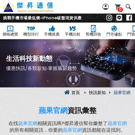
0
挑戰手機市場最低價~iPhone破盤現貨供應
價格總覽
機型排行
手機推薦
手機比較
舊機回收
門市據點
門號
生活科技新動態
優惠快訊/各類新知‧掌握最新趨勢
首頁
快訊新知
蘋果官網
蘋果官網
資訊彙整
在找
蘋果官網
相關資訊嗎?傑昇通信幫你彙整了
蘋果官網
的所有相關資訊，你要的
蘋果官網
資訊都能在這找到。