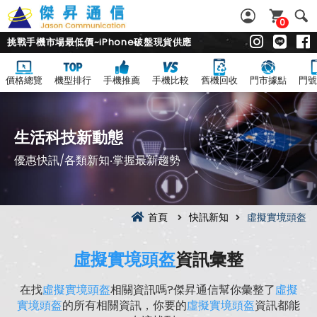
0
挑戰手機市場最低價~iPhone破盤現貨供應
價格總覽
機型排行
手機推薦
手機比較
舊機回收
門市據點
門號
生活科技新動態
優惠快訊/各類新知‧掌握最新趨勢
首頁
快訊新知
虛擬實境頭盔
虛擬實境頭盔
資訊彙整
在找
虛擬實境頭盔
相關資訊嗎?傑昇通信幫你彙整了
虛擬
實境頭盔
的所有相關資訊，你要的
虛擬實境頭盔
資訊都能