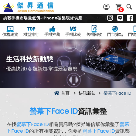
0
挑戰手機市場最低價~iPhone破盤現貨供應
價格總覽
機型排行
手機推薦
手機比較
舊機回收
門市據點
門號
生活科技新動態
優惠快訊/各類新知‧掌握最新趨勢
首頁
快訊新知
螢幕下Face ID
螢幕下Face ID
資訊彙整
在找
螢幕下Face ID
相關資訊嗎?傑昇通信幫你彙整了
螢幕
下Face ID
的所有相關資訊，你要的
螢幕下Face ID
資訊都