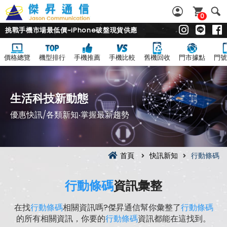
0
挑戰手機市場最低價~iPhone破盤現貨供應
價格總覽
機型排行
手機推薦
手機比較
舊機回收
門市據點
門號
生活科技新動態
優惠快訊/各類新知‧掌握最新趨勢
首頁
快訊新知
行動條碼
行動條碼
資訊彙整
在找
行動條碼
相關資訊嗎?傑昇通信幫你彙整了
行動條碼
的所有相關資訊，你要的
行動條碼
資訊都能在這找到。