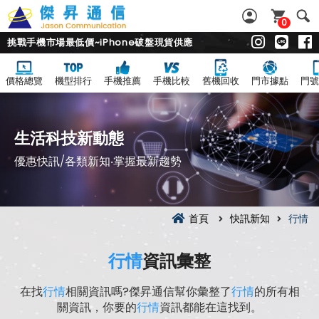
0
挑戰手機市場最低價~iPhone破盤現貨供應
價格總覽
機型排行
手機推薦
手機比較
舊機回收
門市據點
門號
生活科技新動態
優惠快訊/各類新知‧掌握最新趨勢
首頁
快訊新知
行情
行情
資訊彙整
在找
行情
相關資訊嗎?傑昇通信幫你彙整了
行情
的所有相
關資訊，你要的
行情
資訊都能在這找到。