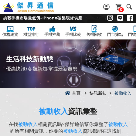
0
挑戰手機市場最低價~iPhone破盤現貨供應
價格總覽
機型排行
手機推薦
手機比較
舊機回收
門市據點
門號
生活科技新動態
優惠快訊/各類新知‧掌握最新趨勢
首頁
快訊新知
被動收入
被動收入
資訊彙整
在找
被動收入
相關資訊嗎?傑昇通信幫你彙整了
被動收入
的所有相關資訊，你要的
被動收入
資訊都能在這找到。