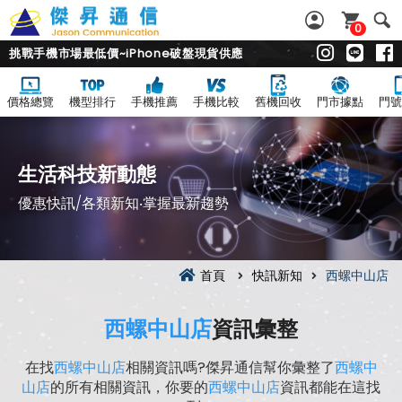
0
挑戰手機市場最低價~iPhone破盤現貨供應
價格總覽
機型排行
手機推薦
手機比較
舊機回收
門市據點
門號
生活科技新動態
優惠快訊/各類新知‧掌握最新趨勢
首頁
快訊新知
西螺中山店
西螺中山店
資訊彙整
在找
西螺中山店
相關資訊嗎?傑昇通信幫你彙整了
西螺中
山店
的所有相關資訊，你要的
西螺中山店
資訊都能在這找