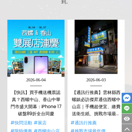
到。
2026-06-04
2026-06-03
【快訊】買手機送機票認
【通訊行推薦】雲林縣西
真？西螺中山、香山中華
螺鎮必訪傑昇通信西螺中
門市盛大開幕：iPhone 17
山店｜手機超便宜、繳費
破盤89折全台同慶
送衛生紙、挑戰市場最低
價！
#快閃活動
#展店
#通訊行推薦
#限時優惠
#西螺中山店
#挑戰市場最低價