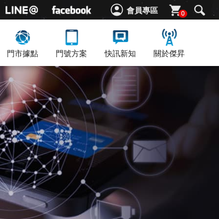
會員專區
0
門市據點
門號方案
快訊新知
關於傑昇