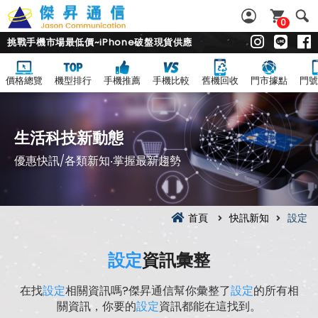
0
挑戰手機市場最低價~iPhone破盤現貨供應
價格總覽
機型排行
手機推薦
手機比較
舊機回收
門市據點
門號
生活科技新動態
優惠快訊/各類新知‧掌握最新趨勢
首頁
快訊新知
設定
設定
資訊彙整
在找
設定
相關資訊嗎?傑昇通信幫你彙整了
設定
的所有相
關資訊，你要的
設定
資訊都能在這找到。