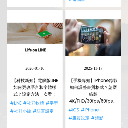
2026-01-16
2025-11-17
【科技新知】電腦版LINE
【手機專知】iPhone錄影
如何更改語言和字體樣
如何調整畫質格式？怎麼
式？設定方法一次看！
錄製
4K/FHD/30fps/60fps影
#LINE
#社群軟體
#字型
片？選哪個比較好？
#iOS
#iPhone
#社群小編
#語言設定
#畫質設定
#錄影