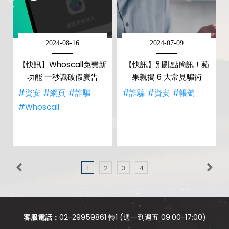
2024-08-16
2024-07-09
【快訊】Whoscall免費新
【快訊】別亂點簡訊！蘋
功能 一秒識破假廣告
果親揭 6 大常見騙術
#資安
#網頁
#詐騙
#詐騙
#資安
#帳號
#Whoscall
1
2
3
4
客服電話：
02-29959861 轉1 (週一到週五 09:00-17:00)