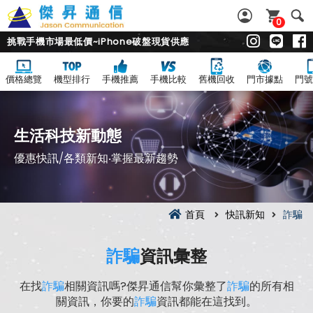
0
挑戰手機市場最低價~iPhone破盤現貨供應
價格總覽
機型排行
手機推薦
手機比較
舊機回收
門市據點
門號
生活科技新動態
優惠快訊/各類新知‧掌握最新趨勢
首頁
快訊新知
詐騙
詐騙
資訊彙整
在找
詐騙
相關資訊嗎?傑昇通信幫你彙整了
詐騙
的所有相
關資訊，你要的
詐騙
資訊都能在這找到。