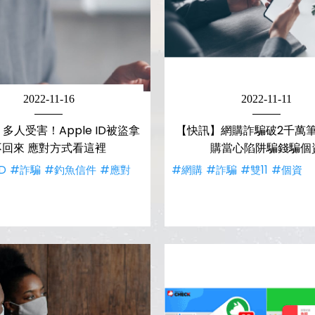
2022-11-16
2022-11-11
多人受害！Apple ID被盜拿
【快訊】網購詐騙破2千萬筆
不回來 應對方式看這裡
購當心陷阱騙錢騙個
ID
#詐騙
#釣魚信件
#應對
#網購
#詐騙
#雙11
#個資