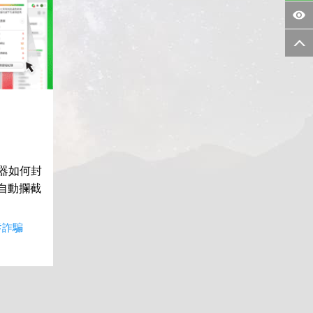
覽器如何封
自動攔截
#詐騙