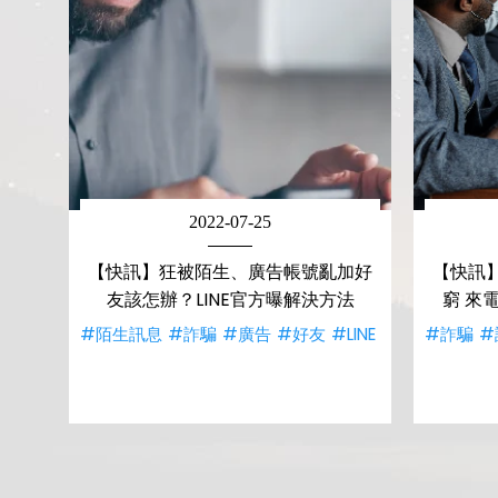
2022-07-25
【快訊】狂被陌生、廣告帳號亂加好
【快訊
友該怎辦？LINE官方曝解決方法
窮 來
#陌生訊息
#詐騙
#廣告
#好友
#LINE
#詐騙
#