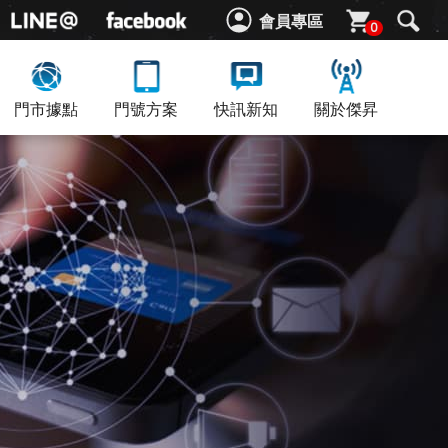
會員專區
0
門市據點
門號方案
快訊新知
關於傑昇