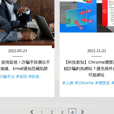
2022-05-23
2021-11-23
】疫情延燒！詐騙手段層出不
【科技新知】Chrome瀏
電催繳、Email通知恐藏陷阱
鎖詐騙釣魚網站？擴充插件
可疑網址
詐騙手法
#疫情
#防疫
#上網
#Chrome
#瀏覽器
1
2
3
4