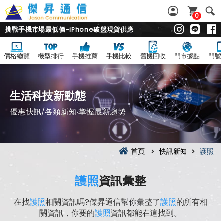
0
挑戰手機市場最低價~iPhone破盤現貨供應
價格總覽
機型排行
手機推薦
手機比較
舊機回收
門市據點
門號
生活科技新動態
優惠快訊/各類新知‧掌握最新趨勢
首頁
快訊新知
護照
護照
資訊彙整
在找
護照
相關資訊嗎?傑昇通信幫你彙整了
護照
的所有相
關資訊，你要的
護照
資訊都能在這找到。