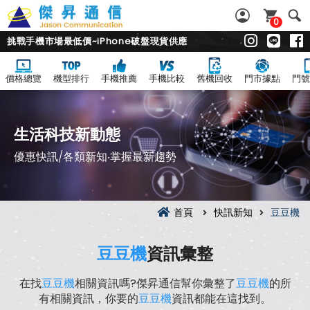
0
挑戰手機市場最低價~iPhone破盤現貨供應
價格總覽
機型排行
手機推薦
手機比較
舊機回收
門市據點
門號
生活科技新動態
優惠快訊/各類新知‧掌握最新趨勢
首頁
快訊新知
豆豆機
豆豆機
資訊彙整
在找
豆豆機
相關資訊嗎?傑昇通信幫你彙整了
豆豆機
的所
有相關資訊，你要的
豆豆機
資訊都能在這找到。