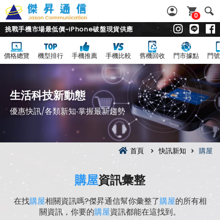
0
挑戰手機市場最低價~iPhone破盤現貨供應
價格總覽
機型排行
手機推薦
手機比較
舊機回收
門市據點
門號
生活科技新動態
優惠快訊/各類新知‧掌握最新趨勢
首頁
快訊新知
購屋
購屋
資訊彙整
在找
購屋
相關資訊嗎?傑昇通信幫你彙整了
購屋
的所有相
關資訊，你要的
購屋
資訊都能在這找到。