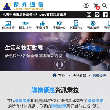
0
挑戰手機市場最低價~iPhone破盤現貨供應
價格總覽
機型排行
手機推薦
手機比較
舊機回收
門市據點
門號
生活科技新動態
優惠快訊/各類新知‧掌握最新趨勢
首頁
快訊新知
購機優惠
購機優惠
資訊彙整
在找
購機優惠
相關資訊嗎?傑昇通信幫你彙整了
購機優惠
的所有相關資訊，你要的
購機優惠
資訊都能在這找到。