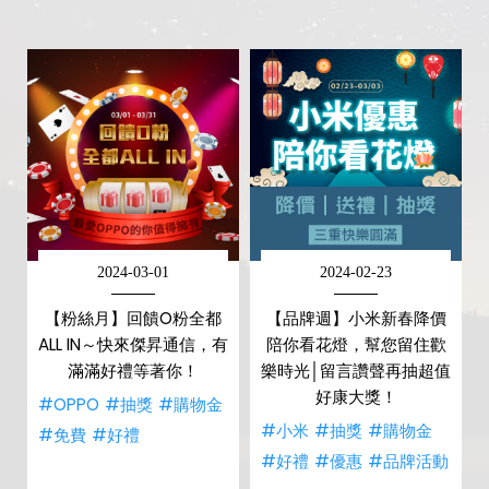
2024-03-01
2024-02-23
【粉絲月】回饋O粉全都
【品牌週】小米新春降價
ALL IN～快來傑昇通信，有
陪你看花燈，幫您留住歡
滿滿好禮等著你！
樂時光│留言讚聲再抽超值
好康大獎！
#OPPO
#抽獎
#購物金
#小米
#抽獎
#購物金
#免費
#好禮
#好禮
#優惠
#品牌活動