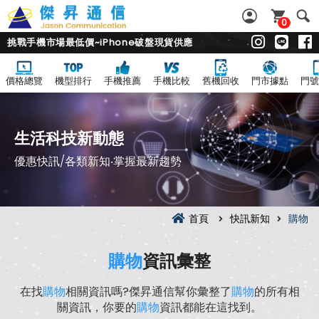
0
挑戰手機市場最低價~iPhone破盤現貨供應
價格總覽
機型排行
手機推薦
手機比較
舊機回收
門市據點
門號
生活科技新動態
優惠快訊/各類新知‧掌握最新趨勢
首頁
快訊新知
購物
購物
資訊彙整
在找
購物
相關資訊嗎?傑昇通信幫你彙整了
購物
的所有相
關資訊，你要的
購物
資訊都能在這找到。