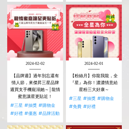
2024-02-02
2024-02-01
【品牌週】過年別忘還有
【粉絲月】你龍我龍，全
情人節，來傑昇三星品牌
『星』為你！濃濃情意給
週買支手機寵溺她～│龍情
星粉三大好康～
蜜意讓星更貼近！
#三星
#抽獎
#購物金
#三星
#抽獎
#購物金
#免費
#好禮
#好禮
#優惠
#品牌活動