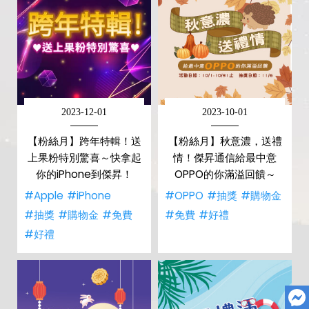
2023-12-01
2023-10-01
【粉絲月】跨年特輯！送
【粉絲月】秋意濃，送禮
上果粉特別驚喜～快拿起
情！傑昇通信給最中意
你的iPhone到傑昇！
OPPO的你滿溢回饋～
#Apple
#iPhone
#OPPO
#抽獎
#購物金
#抽獎
#購物金
#免費
#免費
#好禮
#好禮