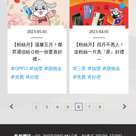
2023-05-01
2023-04-01
【粉絲月】溫馨五月！傑
【粉絲月】四月不愚人！
昇通信給Ｏ粉一份驚喜好
送粉絲一片真『星』好禮
禮～
～
#OPPO
#抽獎
#購物金
#三星
#抽獎
#購物金
#免費
#好禮
#免費
#好禮
2
3
4
5
6
7
8