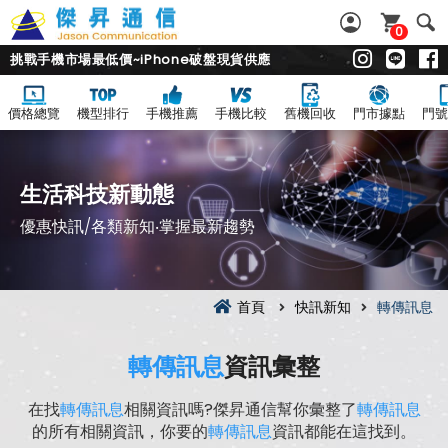
0
挑戰手機市場最低價~iPhone破盤現貨供應
價格總覽
機型排行
手機推薦
手機比較
舊機回收
門市據點
門號
生活科技新動態
優惠快訊/各類新知‧掌握最新趨勢
首頁
快訊新知
轉傳訊息
轉傳訊息
資訊彙整
在找
轉傳訊息
相關資訊嗎?傑昇通信幫你彙整了
轉傳訊息
的所有相關資訊，你要的
轉傳訊息
資訊都能在這找到。