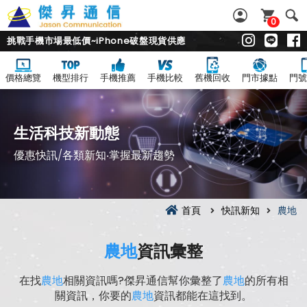
0
挑戰手機市場最低價~iPhone破盤現貨供應
價格總覽
機型排行
手機推薦
手機比較
舊機回收
門市據點
門號
生活科技新動態
優惠快訊/各類新知‧掌握最新趨勢
首頁
快訊新知
農地
農地
資訊彙整
在找
農地
相關資訊嗎?傑昇通信幫你彙整了
農地
的所有相
關資訊，你要的
農地
資訊都能在這找到。