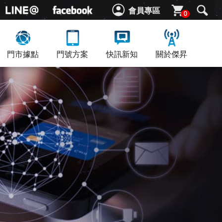
會員專區
0
門市據點
門號方案
快訊新知
關於傑昇