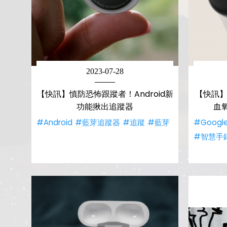
2023-07-28
【快訊】慎防恐怖跟蹤者！Android新
【快訊】G
功能揪出追蹤器
血
#Android
#藍芽追蹤器
#追蹤
#藍芽
#Googl
#智慧手