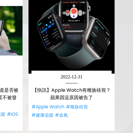
2022-12-31
知道是否被
【快訊】Apple Watch有種族歧視？
置不被發
蘋果因這原因被告了
#Apple Watch
#種族歧視
追蹤
#iOS
#健康追蹤
#血氧