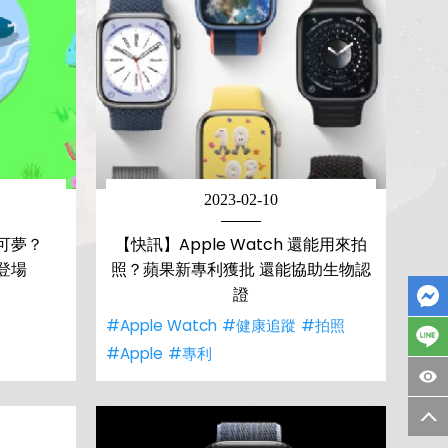
2023-02-10
可夢？
【快訊】Apple Watch 還能用來拍
夏登場
照？蘋果新專利獲批 還能協助生物認
證
#Apple Watch
#健康追蹤
#拍照
#Apple
#專利