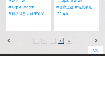
#智慧手錶
#Apple Watch
#Apple Watch
#健康追蹤
#智慧手錶
#新品消息
#健康追蹤
#Apple
1
2
3
4
5
中文
客服電話：
02-29959861 轉1 (週一到週五 09:00-17:00)
jason.service@jyes.com.tw
品牌總覽
品牌推薦
縣市據點
電信總覽
新知主題
類別比較
熱門新知
購物須知
網站導覽