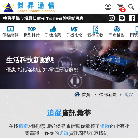
0
挑戰手機市場最低價~iPhone破盤現貨供應
價格總覽
機型排行
手機推薦
手機比較
舊機回收
門市據點
門號
生活科技新動態
優惠快訊/各類新知‧掌握最新趨勢
首頁
快訊新知
追蹤
追蹤
資訊彙整
在找
追蹤
相關資訊嗎?傑昇通信幫你彙整了
追蹤
的所有相
關資訊，你要的
追蹤
資訊都能在這找到。