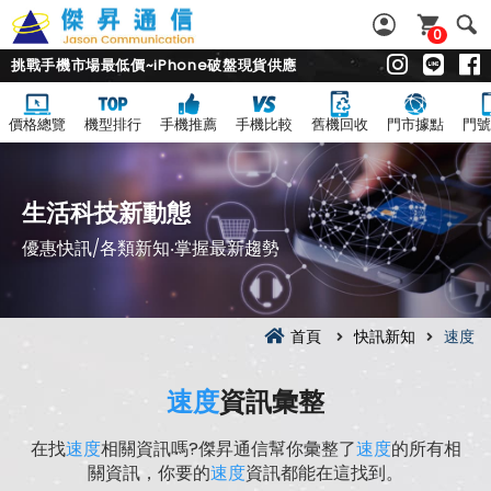
0
挑戰手機市場最低價~iPhone破盤現貨供應
價格總覽
機型排行
手機推薦
手機比較
舊機回收
門市據點
門號
生活科技新動態
優惠快訊/各類新知‧掌握最新趨勢
首頁
快訊新知
速度
速度
資訊彙整
在找
速度
相關資訊嗎?傑昇通信幫你彙整了
速度
的所有相
關資訊，你要的
速度
資訊都能在這找到。