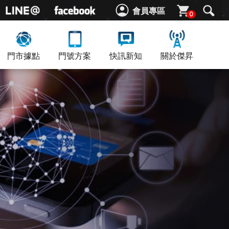
會員專區
0
門市據點
門號方案
快訊新知
關於傑昇