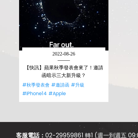
2022-08-26
【快訊】蘋果秋季發表會來了！邀請
函暗示三大新升級？
#秋季發表會
#邀請函
#升級
#iPhone14
#Apple
客服電話：
02-29959861 轉1 (週一到週五 09:0