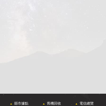
縣市據點
舊機回收
電信總覽