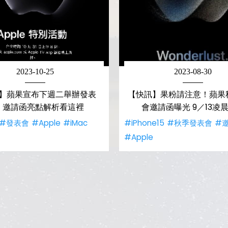
2023-10-25
2023-08-30
】蘋果宣布下週二舉辦發表
【快訊】果粉請注意！蘋果
！邀請函亮點解析看這裡
會邀請函曝光 9／13凌
#發表會
#Apple
#iMac
#iPhone15
#秋季發表會
#
#Apple