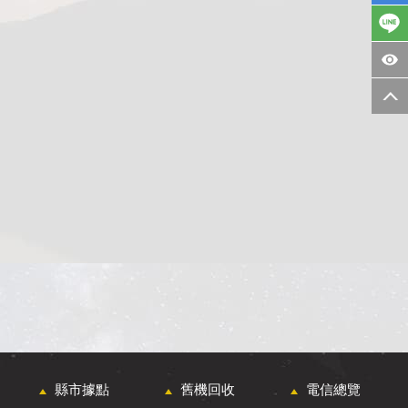
縣市據點
舊機回收
電信總覽