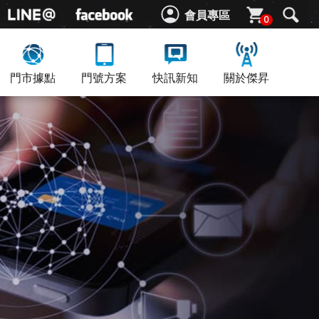
會員專區
0
門市據點
門號方案
快訊新知
關於傑昇