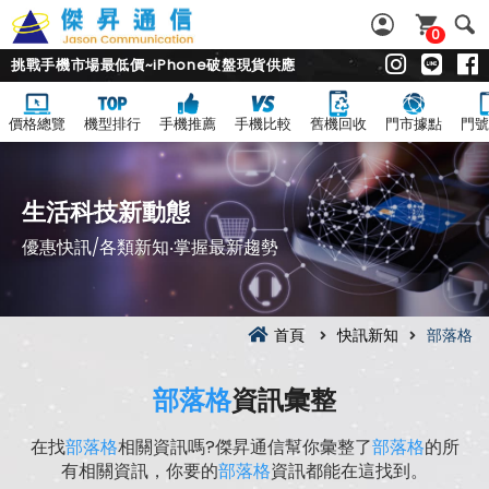
0
挑戰手機市場最低價~iPhone破盤現貨供應
價格總覽
機型排行
手機推薦
手機比較
舊機回收
門市據點
門號
生活科技新動態
優惠快訊/各類新知‧掌握最新趨勢
首頁
快訊新知
部落格
部落格
資訊彙整
在找
部落格
相關資訊嗎?傑昇通信幫你彙整了
部落格
的所
有相關資訊，你要的
部落格
資訊都能在這找到。