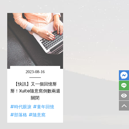
2023-08-16
【快訊】又一個回憶掰
掰！Xuite隨意窩倒數兩週
關閉
#時代眼淚
#童年回憶
#部落格
#隨意窩