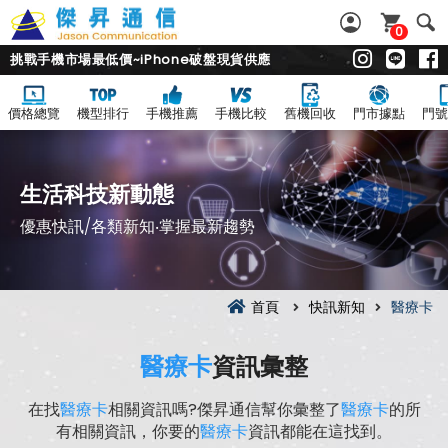
0
挑戰手機市場最低價~iPhone破盤現貨供應
價格總覽
機型排行
手機推薦
手機比較
舊機回收
門市據點
門號
生活科技新動態
優惠快訊/各類新知‧掌握最新趨勢
首頁
快訊新知
醫療卡
醫療卡
資訊彙整
在找
醫療卡
相關資訊嗎?傑昇通信幫你彙整了
醫療卡
的所
有相關資訊，你要的
醫療卡
資訊都能在這找到。