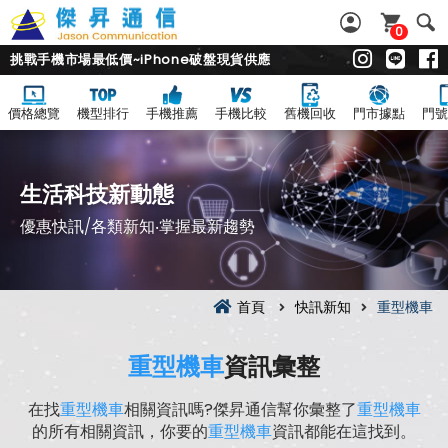
0
挑戰手機市場最低價~iPhone破盤現貨供應
價格總覽
機型排行
手機推薦
手機比較
舊機回收
門市據點
門號
生活科技新動態
優惠快訊/各類新知‧掌握最新趨勢
首頁
快訊新知
重型機車
重型機車
資訊彙整
在找
重型機車
相關資訊嗎?傑昇通信幫你彙整了
重型機車
的所有相關資訊，你要的
重型機車
資訊都能在這找到。