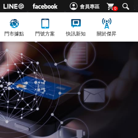
會員專區
0
門市據點
門號方案
快訊新知
關於傑昇