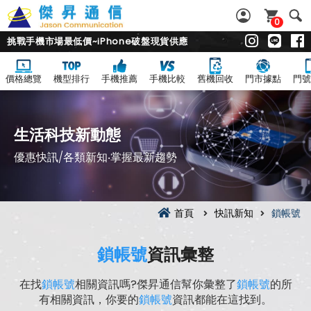
0
挑戰手機市場最低價~iPhone破盤現貨供應
價格總覽
機型排行
手機推薦
手機比較
舊機回收
門市據點
門號
生活科技新動態
優惠快訊/各類新知‧掌握最新趨勢
首頁
快訊新知
鎖帳號
鎖帳號
資訊彙整
在找
鎖帳號
相關資訊嗎?傑昇通信幫你彙整了
鎖帳號
的所
有相關資訊，你要的
鎖帳號
資訊都能在這找到。