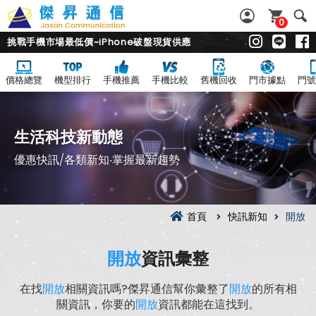
0
挑戰手機市場最低價~iPhone破盤現貨供應
價格總覽
機型排行
手機推薦
手機比較
舊機回收
門市據點
門號
生活科技新動態
優惠快訊/各類新知‧掌握最新趨勢
首頁
快訊新知
開放
開放
資訊彙整
在找
開放
相關資訊嗎?傑昇通信幫你彙整了
開放
的所有相
關資訊，你要的
開放
資訊都能在這找到。