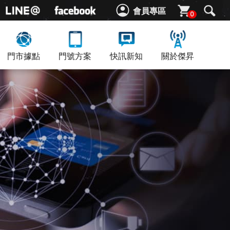
會員專區
0
門市據點
門號方案
快訊新知
關於傑昇