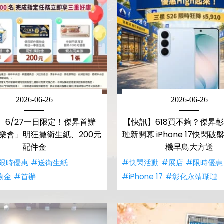
2026-06-26
2026-06-26
】6/27一日限定！傑昇首辦
【快訊】618買不夠？傑昇
同樂會」明狂撒衛生紙、200元
璉新開幕 iPhone 17快閃
配件金
機早鳥大方送
限時優惠
#送衛生紙
#快閃活動
#展店
#限時優惠
物金
#首辦
#iPhone 17
#彰化永靖瑚璉