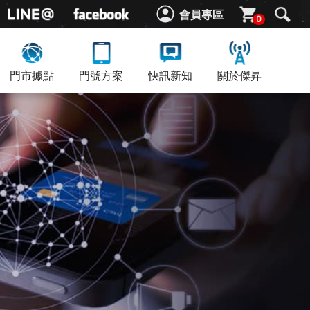
會員專區
0
門市據點
門號方案
快訊新知
關於傑昇