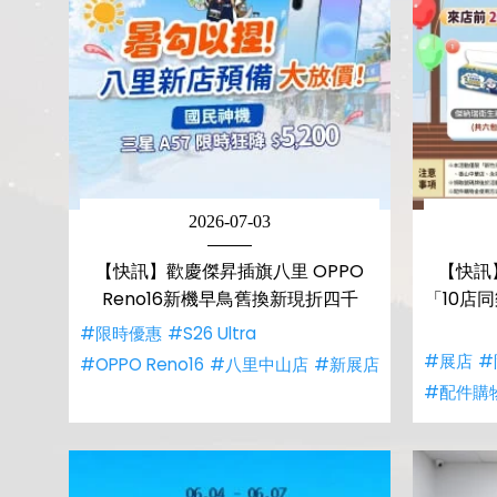
2026-07-03
【快訊】歡慶傑昇插旗八里 OPPO
【快訊
Reno16新機早鳥舊換新現折四千
「10店
#限時優惠
#S26 Ultra
#展店
#
#OPPO Reno16
#八里中山店
#新展店
#配件購