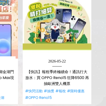
2026-05-22
湖金湖門
【快訊】報稅季終極續命！通訊行大
o Max現
放水：買 OPPO Reno15 狂降6500 再
抽歐洲雙人機票
#快閃活動
#抽獎
#報稅
#限時優惠
金湖
#OPPO Reno15