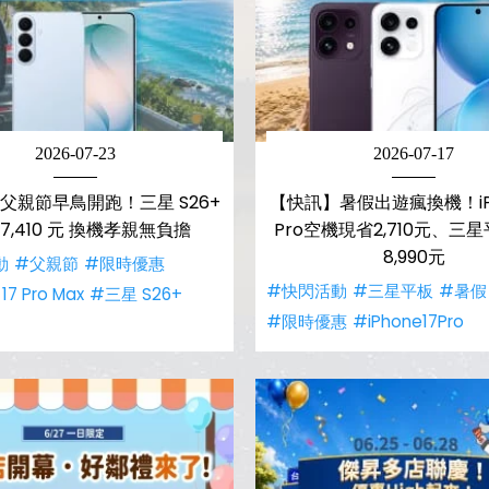
2026-07-23
2026-07-17
父親節早鳥開跑！三星 S26+
【快訊】暑假出遊瘋換機！iPh
7,410 元 換機孝親無負擔
Pro空機現省2,710元、三
8,990元
動
#父親節
#限時優惠
#快閃活動
#三星平板
#暑假
17 Pro Max
#三星 S26+
#限時優惠
#iPhone17Pro