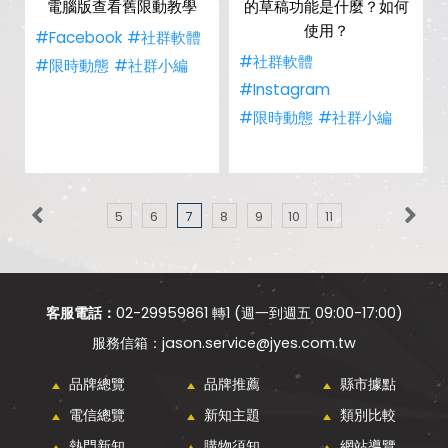
電腦版查看舊限動教學
的草稿功能是什麼？如何
使用？
#Facebook
#社群軟體
#社群軟體
#限時動態
#社群小編
#Instagram
#限時動態
#社群小編
5
6
7
8
9
10
11
客服電話：
02-29959861 轉1 (週一到週五 09:00-17:00)
jason.service@jyes.com.tw
品牌總覽
品牌推薦
縣市據點
電信總覽
新知主題
類別比較
熱門新知
購物須知
網站導覽