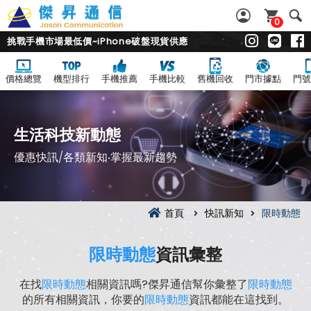
0
挑戰手機市場最低價~iPhone破盤現貨供應
價格總覽
機型排行
手機推薦
手機比較
舊機回收
門市據點
門號
生活科技新動態
優惠快訊/各類新知‧掌握最新趨勢
首頁
快訊新知
限時動態
限時動態
資訊彙整
在找
限時動態
相關資訊嗎?傑昇通信幫你彙整了
限時動態
的所有相關資訊，你要的
限時動態
資訊都能在這找到。