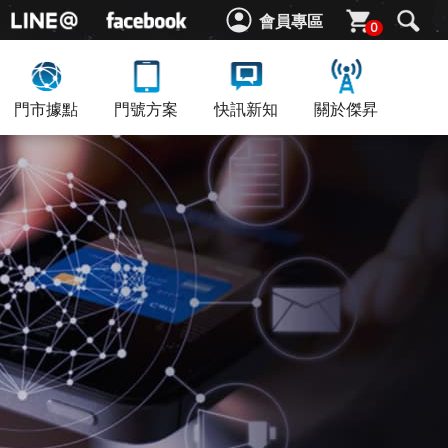
會員專區
0
門市據點
門號方案
快訊新知
關於傑昇