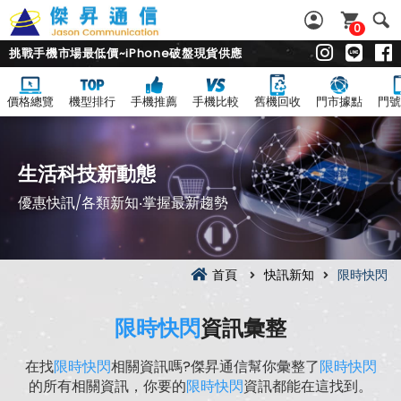
0
挑戰手機市場最低價~iPhone破盤現貨供應
價格總覽
機型排行
手機推薦
手機比較
舊機回收
門市據點
門號
生活科技新動態
優惠快訊/各類新知‧掌握最新趨勢
首頁
快訊新知
限時快閃
限時快閃
資訊彙整
在找
限時快閃
相關資訊嗎?傑昇通信幫你彙整了
限時快閃
的所有相關資訊，你要的
限時快閃
資訊都能在這找到。