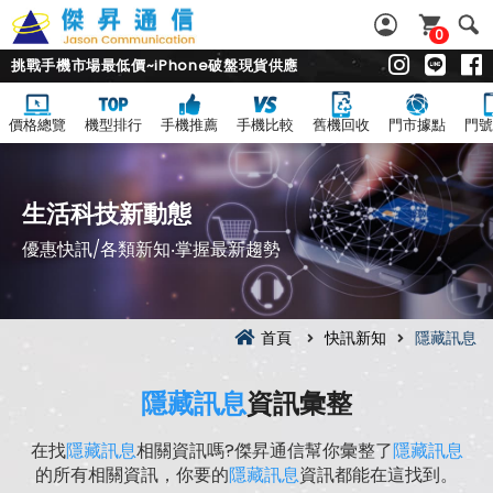
0
挑戰手機市場最低價~iPhone破盤現貨供應
價格總覽
機型排行
手機推薦
手機比較
舊機回收
門市據點
門號
生活科技新動態
優惠快訊/各類新知‧掌握最新趨勢
首頁
快訊新知
隱藏訊息
隱藏訊息
資訊彙整
在找
隱藏訊息
相關資訊嗎?傑昇通信幫你彙整了
隱藏訊息
的所有相關資訊，你要的
隱藏訊息
資訊都能在這找到。