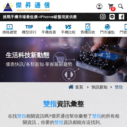
0
挑戰手機市場最低價~iPhone破盤現貨供應
價格總覽
機型排行
手機推薦
手機比較
舊機回收
門市據點
門號
生活科技新動態
優惠快訊/各類新知‧掌握最新趨勢
首頁
快訊新知
雙指
雙指
資訊彙整
在找
雙指
相關資訊嗎?傑昇通信幫你彙整了
雙指
的所有相
關資訊，你要的
雙指
資訊都能在這找到。