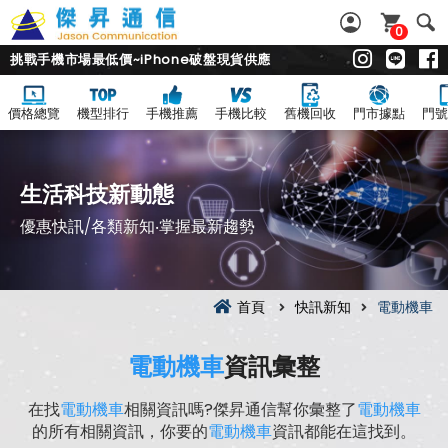
0
挑戰手機市場最低價~iPhone破盤現貨供應
價格總覽
機型排行
手機推薦
手機比較
舊機回收
門市據點
門號
生活科技新動態
優惠快訊/各類新知‧掌握最新趨勢
首頁
快訊新知
電動機車
電動機車
資訊彙整
在找
電動機車
相關資訊嗎?傑昇通信幫你彙整了
電動機車
的所有相關資訊，你要的
電動機車
資訊都能在這找到。