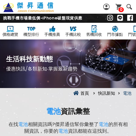
0
挑戰手機市場最低價~iPhone破盤現貨供應
價格總覽
機型排行
手機推薦
手機比較
舊機回收
門市據點
門號
生活科技新動態
優惠快訊/各類新知‧掌握最新趨勢
首頁
快訊新知
電池
電池
資訊彙整
在找
電池
相關資訊嗎?傑昇通信幫你彙整了
電池
的所有相
關資訊，你要的
電池
資訊都能在這找到。