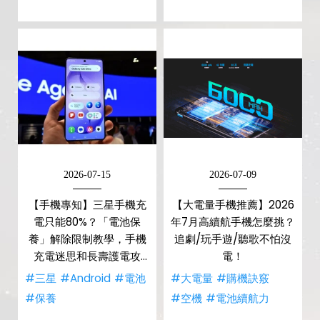
2026-07-15
2026-07-09
【手機專知】三星手機充
【大電量手機推薦】2026
電只能80%？「電池保
年7月高續航手機怎麼挑？
養」解除限制教學，手機
追劇/玩手遊/聽歌不怕沒
充電迷思和長壽護電攻
電！
略！
#三星
#Android
#電池
#大電量
#購機訣竅
#保養
#空機
#電池續航力