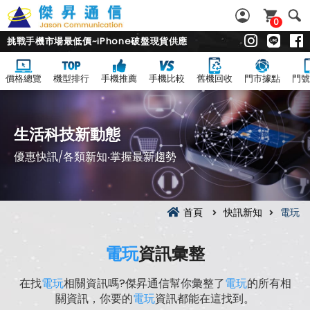
0
挑戰手機市場最低價~iPhone破盤現貨供應
價格總覽
機型排行
手機推薦
手機比較
舊機回收
門市據點
門號
生活科技新動態
優惠快訊/各類新知‧掌握最新趨勢
首頁
快訊新知
電玩
電玩
資訊彙整
在找
電玩
相關資訊嗎?傑昇通信幫你彙整了
電玩
的所有相
關資訊，你要的
電玩
資訊都能在這找到。