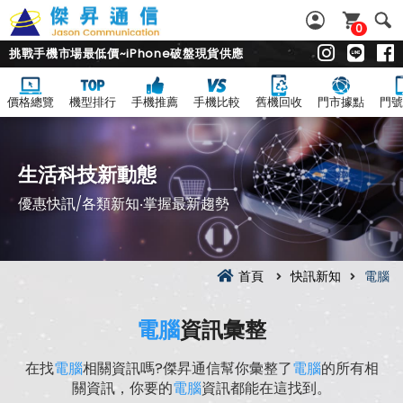
0
挑戰手機市場最低價~iPhone破盤現貨供應
價格總覽
機型排行
手機推薦
手機比較
舊機回收
門市據點
門號
生活科技新動態
優惠快訊/各類新知‧掌握最新趨勢
首頁
快訊新知
電腦
電腦
資訊彙整
在找
電腦
相關資訊嗎?傑昇通信幫你彙整了
電腦
的所有相
關資訊，你要的
電腦
資訊都能在這找到。