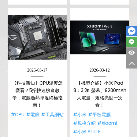
2026-03-17
2026-03-12
【科技新知】CPU溫度怎
【機型介紹】小米 Pad
麼看？5招快速檢查教
8：3.2K 螢幕、9200mAh
學，電腦過熱降溫終極指
大電量，規格亮點一次
南！
看！
#CPU
#電腦
#工具網站
#小米
#平板電腦
#規格介紹
#Xiaomi
#小米 Pad 8