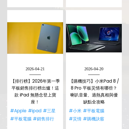
2026-04-21
2026-04-20
【排行榜】2026年第一季
【購機技巧】小米Pad 8 /
平板銷售排行榜出爐！這
8 Pro 平板災情有哪些？
款 iPad 無懸念登上寶
喇叭音量、過熱真相與優
座！
缺點全攻略
#Apple
#ipad
#三星
#小米
#平板電腦
#平板電腦
#銷售排行
#災情
#購機訣竅