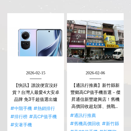
2026-02-15
2026-02-06
【快訊】誰說便宜沒好
【通訊行推薦】新竹縣新
貨？台灣人最愛4大安卓
豐鄉高CP值手機首選－傑
品牌 免3千超值選出爐
昇通信新豐建興店！舊機
高價回收超划算、挑戰市
#中階手機
#熱銷排行
場最低價！
#通訊行推薦
#排行榜
#高CP值手機
#舊機高價回收
#新竹縣
#安著手機