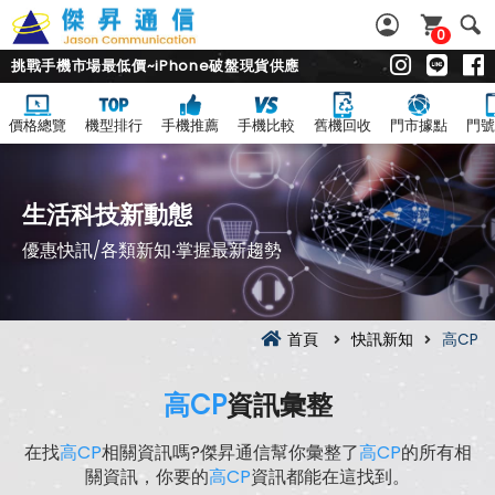
0
挑戰手機市場最低價~iPhone破盤現貨供應
價格總覽
機型排行
手機推薦
手機比較
舊機回收
門市據點
門號
生活科技新動態
優惠快訊/各類新知‧掌握最新趨勢
首頁
快訊新知
高CP
高CP
資訊彙整
在找
高CP
相關資訊嗎?傑昇通信幫你彙整了
高CP
的所有相
關資訊，你要的
高CP
資訊都能在這找到。