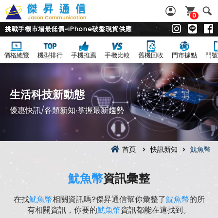
0
挑戰手機市場最低價~iPhone破盤現貨供應
價格總覽
機型排行
手機推薦
手機比較
舊機回收
門市據點
門號
生活科技新動態
優惠快訊/各類新知‧掌握最新趨勢
首頁
快訊新知
魷魚幣
魷魚幣
資訊彙整
在找
魷魚幣
相關資訊嗎?傑昇通信幫你彙整了
魷魚幣
的所
有相關資訊，你要的
魷魚幣
資訊都能在這找到。