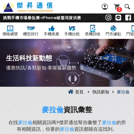
0
挑戰手機市場最低價~iPhone破盤現貨供應
價格總覽
機型排行
手機推薦
手機比較
舊機回收
門市據點
門號
生活科技新動態
優惠快訊/各類新知‧掌握最新趨勢
首頁
快訊新知
麥拉倫
麥拉倫
資訊彙整
在找
麥拉倫
相關資訊嗎?傑昇通信幫你彙整了
麥拉倫
的所
有相關資訊，你要的
麥拉倫
資訊都能在這找到。