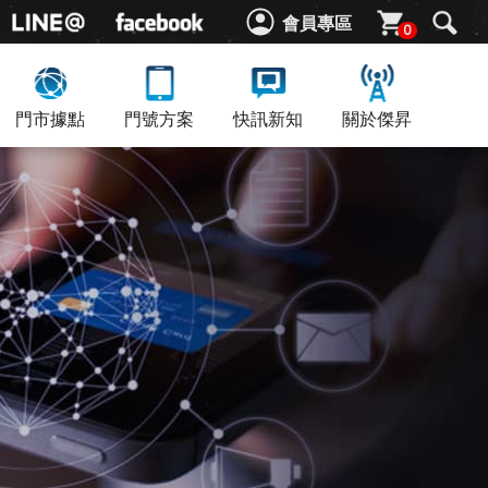
會員專區
0
門市據點
門號方案
快訊新知
關於傑昇