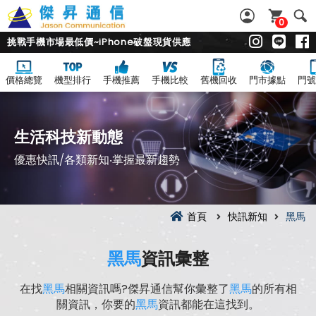
0
挑戰手機市場最低價~iPhone破盤現貨供應
價格總覽
機型排行
手機推薦
手機比較
舊機回收
門市據點
門號
生活科技新動態
優惠快訊/各類新知‧掌握最新趨勢
首頁
快訊新知
黑馬
黑馬
資訊彙整
在找
黑馬
相關資訊嗎?傑昇通信幫你彙整了
黑馬
的所有相
關資訊，你要的
黑馬
資訊都能在這找到。