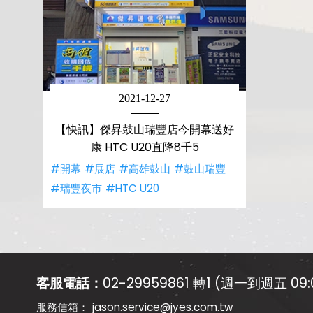
2021-12-27
【快訊】傑昇鼓山瑞豐店今開幕送好
康 HTC U20直降8千5
#開幕
#展店
#高雄鼓山
#鼓山瑞豐
#瑞豐夜市
#HTC U20
客服電話：
02-29959861 轉1 (週一到週五 09:0
jason.service@jyes.com.tw