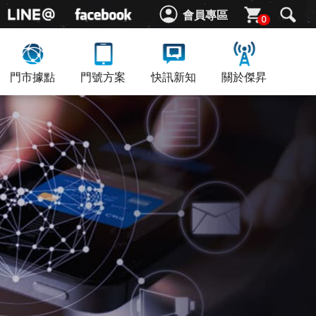
會員專區
0
門市據點
門號方案
快訊新知
關於傑昇