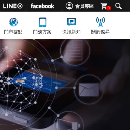
會員專區
0
門市據點
門號方案
快訊新知
關於傑昇