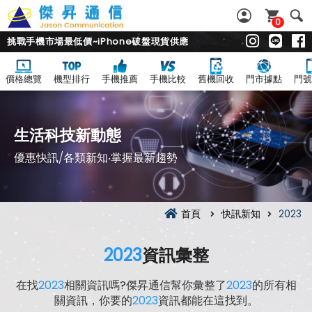
0
挑戰手機市場最低價~iPhone破盤現貨供應
價格總覽
機型排行
手機推薦
手機比較
舊機回收
門市據點
門號
生活科技新動態
優惠快訊/各類新知‧掌握最新趨勢
首頁
快訊新知
2023
2023
資訊彙整
在找
2023
相關資訊嗎?傑昇通信幫你彙整了
2023
的所有相
關資訊，你要的
2023
資訊都能在這找到。