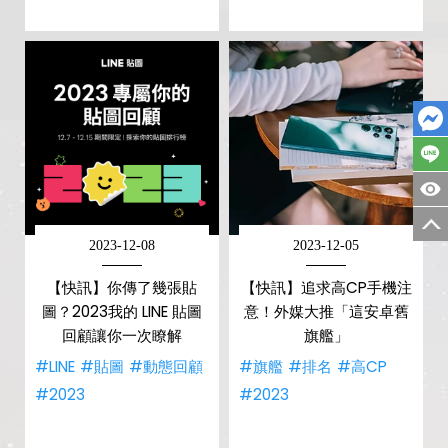
2023-12-08
2023-12-05
【快訊】你傳了幾張貼
【快訊】追求高CP手機注
圖？2023我的 LINE 貼圖
意！外媒大推「這安卓舊
回顧讓你一次瞭解
旗艦」
#LINE
#貼圖
#動態回顧
#旗艦
#排名
#高CP
#2023
#2023